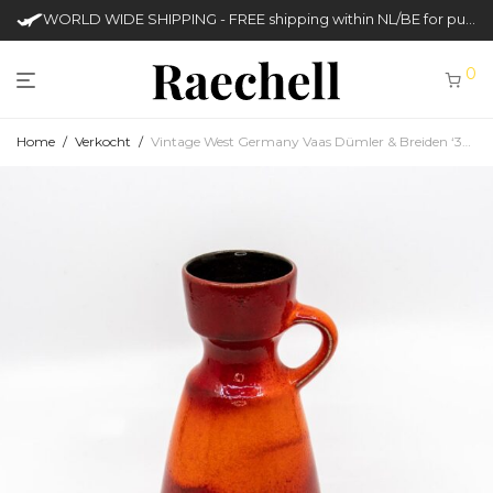
WORLD WIDE SHIPPING - FREE shipping within NL/BE for purchases over €50
0
Home
/
Verkocht
/
Vintage West Germany Vaas Dümler & Breiden ‘303 16’