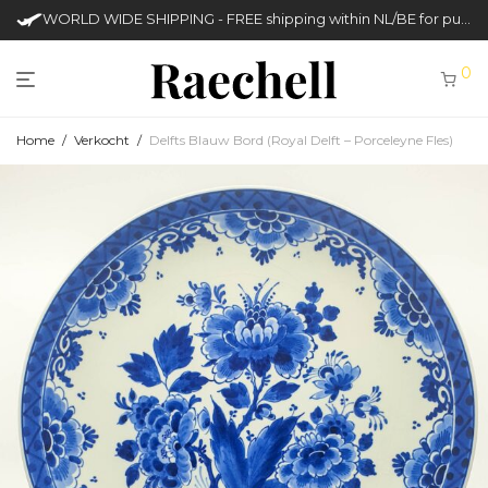
WORLD WIDE SHIPPING - FREE shipping within NL/BE for purchases over €50
0
Home
/
Verkocht
/
Delfts Blauw Bord (Royal Delft – Porceleyne Fles)