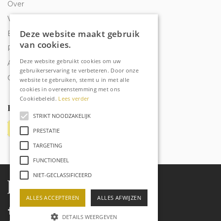
Over
Veelgestelde vragen
Deze website maakt gebruik
Bestelling traceren
van cookies.
Privacy & Cookies
Deze website gebruikt cookies om uw
Algemene voorwaarden
gebruikerservaring te verbeteren. Door onze
Contact
website te gebruiken, stemt u in met alle
cookies in overeenstemming met ons
Cookiebeleid.
Lees verder
Betaalmethoden
STRIKT NOODZAKELIJK
PRESTATIE
TARGETING
FUNCTIONEEL
NIET-GECLASSIFICEERD
ALLES ACCEPTEREN
ALLES AFWIJZEN
DETAILS WEERGEVEN