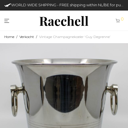
WORLD WIDE SHIPPING - FREE shipping within NL/BE for purchases over €50
0
Home
/
Verkocht
/
Vintage Champagnekoeler ‘Guy Degrenne’