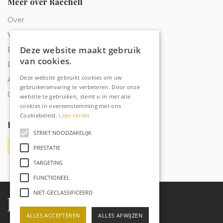
Meer over Raechell
Over
Veelgestelde vragen
Deze website maakt gebruik
Bestelling traceren
van cookies.
Privacy & Cookies
Deze website gebruikt cookies om uw
Algemene voorwaarden
gebruikerservaring te verbeteren. Door onze
Contact
website te gebruiken, stemt u in met alle
cookies in overeenstemming met ons
Cookiebeleid.
Lees verder
Betaalmethoden
STRIKT NOODZAKELIJK
PRESTATIE
TARGETING
FUNCTIONEEL
NIET-GECLASSIFICEERD
ALLES ACCEPTEREN
ALLES AFWIJZEN