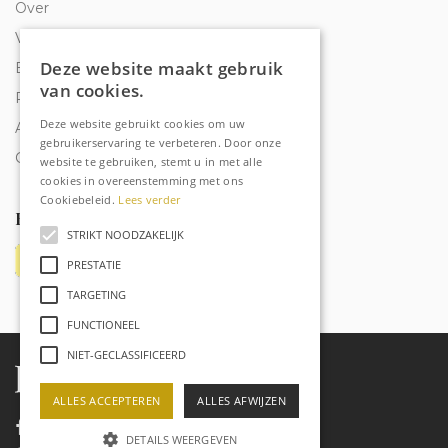
Over
Veelgestelde vragen
Deze website maakt gebruik
Bestelling traceren
van cookies.
Privacy & Cookies
Deze website gebruikt cookies om uw
Algemene voorwaarden
gebruikerservaring te verbeteren. Door onze
Contact
website te gebruiken, stemt u in met alle
cookies in overeenstemming met ons
Cookiebeleid.
Lees verder
Betaalmethoden
STRIKT NOODZAKELIJK
PRESTATIE
TARGETING
FUNCTIONEEL
NIET-GECLASSIFICEERD
ALLES ACCEPTEREN
ALLES AFWIJZEN
DETAILS WEERGEVEN