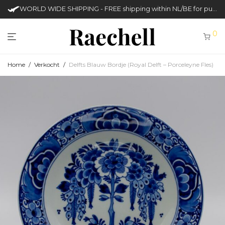
WORLD WIDE SHIPPING - FREE shipping within NL/BE for purchases over €50
0
Home
/
Verkocht
/
Delfts Blauw Bordje (Royal Delft – Porceleyne Fles)