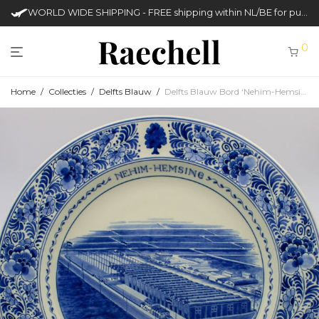
WORLD WIDE SHIPPING - FREE shipping within NL/BE for purchases over €50
0
Home
/
Collecties
/
Delfts Blauw
/
Delfts Blauw Bord ‘Nehim-Hemsing’ (Plateelbakkerij RAM)