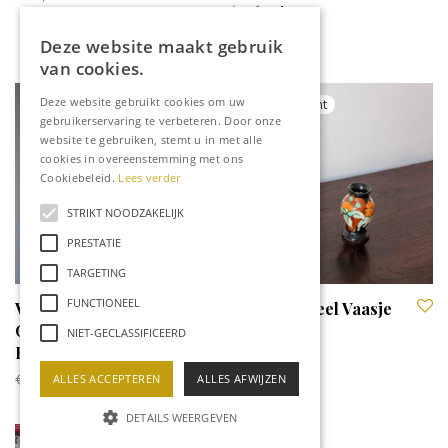
‘526 13’
€
49,95
Deze website maakt gebruik
van cookies.
Deze website gebruikt cookies om uw
gebruikerservaring te verbeteren. Door onze
website te gebruiken, stemt u in met alle
cookies in overeenstemming met ons
Cookiebeleid.
Lees verder
STRIKT NOODZAKELIJK
PRESTATIE
TARGETING
FUNCTIONEEL
Vintage West-
Gouda Plateel Vaasje
Germany Vaas ‘Marei
NIET-GECLASSIFICEERD
Keramik’
€
84,95
ALLES ACCEPTEREN
ALLES AFWIJZEN
DETAILS WEERGEVEN