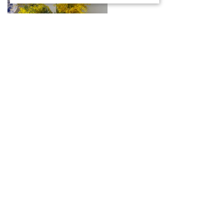
Vintage West
Germany Fat Lava
Vaas Ruscha Keramik
‘841’