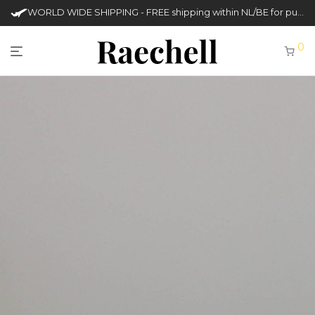
WORLD WIDE SHIPPING - FREE shipping within NL/BE for purchases over €50
0