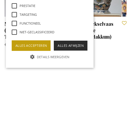
PRESTATIE
TARGETING
Makkum Trompetvaas
Makkum Dekselvaas
FUNCTIONEEL
(Koninklijke
(Koninklijke
NIET-GECLASSIFICEERD
Tichelaar Makkum)
Tichelaar Makkum)
€
129,95
ALLES ACCEPTEREN
ALLES AFWIJZEN
DETAILS WEERGEVEN