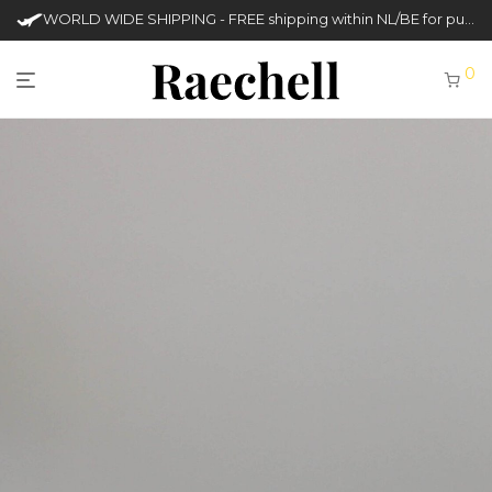
WORLD WIDE SHIPPING - FREE shipping within NL/BE for purchases over €50
0