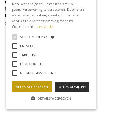
Vintage West-
Deze website gebruikt cookies om uw
Germany Vase Marei
gebruikerservaring te verbeteren. Door onze
Keramik 9101/2 ‘Lila’
website te gebruiken, stemt u in met alle
cookies in overeenstemming met ons
€
129,95
Cookiebeleid.
Lees verder
STRIKT NOODZAKELIJK
PRESTATIE
TARGETING
FUNCTIONEEL
NIET-GECLASSIFICEERD
ALLES ACCEPTEREN
ALLES AFWIJZEN
DETAILS WEERGEVEN