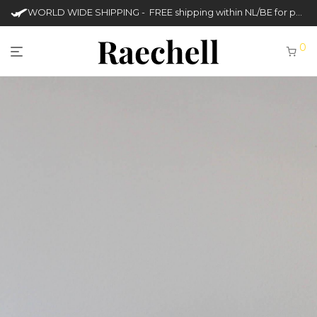
WORLD WIDE SHIPPING - FREE shipping within NL/BE for purchases over €50
0